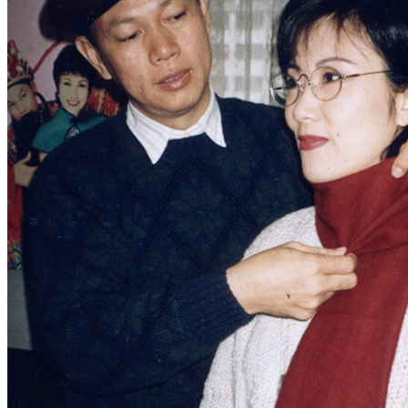
羅家英和汪明荃日前迎來結婚13周年紀念日，兩人自80年代相
戀交往，至2009年於美國拉斯維加斯註冊結婚。這段感情路走
來不易，兩人先後患癌，一度經歷生死邊緣，幸好在互相扶持
之下打敗癌魔。