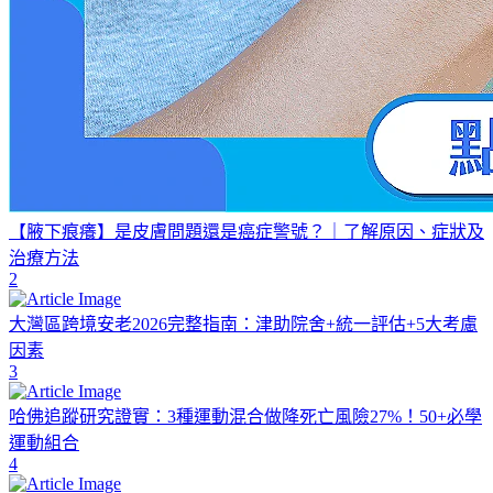
【腋下痕癢】是皮膚問題還是癌症警號？｜了解原因、症狀及
治療方法
2
大灣區跨境安老2026完整指南：津助院舍+統一評估+5大考慮
因素
3
哈佛追蹤研究證實：3種運動混合做降死亡風險27%！50+必學
運動組合
4