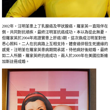
2002年，汪明荃患上了乳腺癌及甲狀腺癌，羅家英一直陪伴在
側，共同對抗頑疾，最終汪明荃抗癌成功。本以為從此無憂，
但羅家英於2004年底證實患上肝癌3期，這次換成汪明荃對他
悉心照料。二人在抗病路上互相支持，體會過徘徊生死邊緣的
感覺，汪明荃在羅家英患病期間承諾，待他病好後結婚，最終
如二人所願，羅家英終抗癌成功，兩人於2009年在美國拉斯維
加斯註冊成婚。