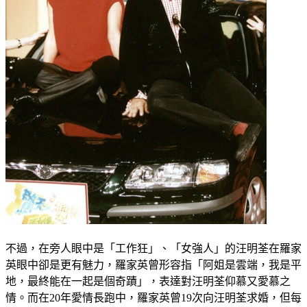
不過，在旁人眼中是「工作狂」、「女強人」的汪明荃在羅家
英眼中卻是更有魅力，羅家英曾形容指「阿姐是雲端，我是平
地，最終能在一起是個奇蹟」，表達對汪明荃仰慕又愛慕之
情。而在20年愛情長跑中，羅家英曾19次向汪明荃求婚，但每