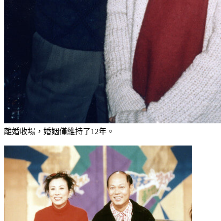
羅家英與汪明荃於1988年合演粵劇《穆桂英大戰洪州》時相
識，繼而於1989年宣布交往。與羅家英相識前，汪明荃於1971
年與製衣業商人劉昌華結婚，但當時她剛加入無綫電視，事業
才剛起步，工作也越來越多，難以同時兼顧事業與家庭，最終
離婚收場，婚姻僅維持了12年。