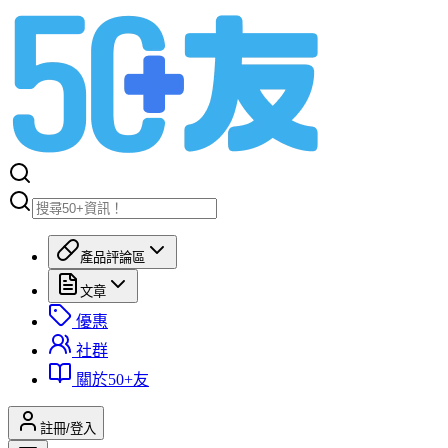
產品評論區
文章
優惠
社群
關於50+友
註冊/登入