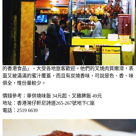
1.灣仔－再興燒臘飯店
這間燒臘店曾在2015、2016年獲得米芝蓮推介，及後更被外媒
CNN點名讚賞，將他們的叉燒評為「四十款生命中不能或缺
的香港食品」，大受各地旅客歡迎。他們的叉燒肉質嫩滑，表
面又被滿滿的蜜汁覆蓋，而且有炭燒香味，可說是色、香、味
俱全，惟份量較少。
價錢參考：單併燒味飯 34元起、叉雞脾飯 49元
地址：香港灣仔軒尼詩道265-267號地下C座
電話：2519 6639