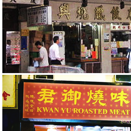
膳，轉為買外賣飯盒。除了之前推介過的兩餸飯外，燒味飯也
是其中一個「平靚正」外賣之選！以下50+友就為大家精選了
3間燒味飯店！