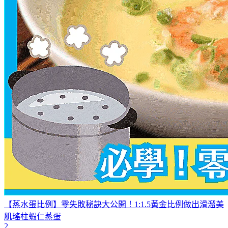
【蒸水蛋比例】零失敗秘訣大公開！1:1.5黃金比例做出滑溜美
肌瑤柱蝦仁蒸蛋
2