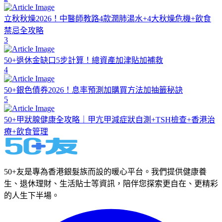
立秋秋燥2026！中醫師教路4款潤肺湯水+4大秋燥危機+飲食
禁忌全攻略
3
50+退休金缺口5步計算！總資產加津貼加補救
4
50+銀色債券2026！息率預測加購買方法加抽籤秘訣
5
50+甲狀腺健康全攻略｜甲亢甲減症狀自測+TSH檢查+香港治
療+飲食管理
50+友是專為香港銀髮族而設的暖心平台。我們提供健康養
生、退休理財、生活貼士等資訊，陪伴您探索更自在、更精彩
的人生下半場。