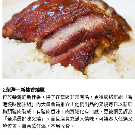
2.柴灣－新桂香燒臘
位於柴灣的新桂香，除了在當區非常有名，更獲網絡群組「香
港燒味關注組」內大量會員推介！他們出品的叉燒每日以新鮮
梅頭豬肉製成，有豬肉香味，肉質鬆化有口感，更被網民評為
「全港最好味叉燒」。而且店員充滿人情味，可讓客人任選叉
燒位置、薑蔥醬任添，不另收費。