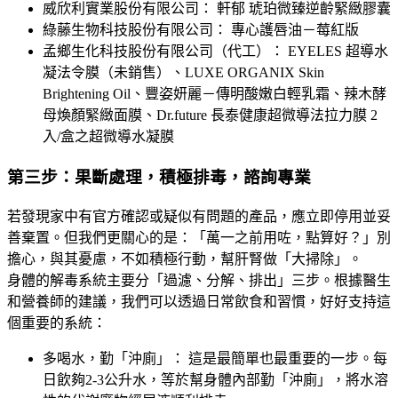
威欣利實業股份有限公司： 軒郁 琥珀微臻逆齡緊緻膠囊
綠藤生物科技股份有限公司： 專心護唇油－莓紅版
孟鄉生化科技股份有限公司（代工）： EYELES 超導水
凝法令膜（未銷售）、LUXE ORGANIX Skin
Brightening Oil、豐姿妍麗－傳明酸嫩白輕乳霜、辣木酵
母煥顏緊緻面膜、Dr.future 長泰健康超微導法拉力膜 2
入/盒之超微導水凝膜
第三步：果斷處理，積極排毒，諮詢專業
若發現家中有官方確認或疑似有問題的產品，應立即停用並妥
善棄置。但我們更關心的是：「萬一之前用咗，點算好？」別
擔心，與其憂慮，不如積極行動，幫肝腎做「大掃除」。
身體的解毒系統主要分「過濾、分解、排出」三步。根據醫生
和營養師的建議，我們可以透過日常飲食和習慣，好好支持這
個重要的系統：
多喝水，勤「沖廁」： 這是最簡單也最重要的一步。每
日飲夠2-3公升水，等於幫身體內部勤「沖廁」，將水溶