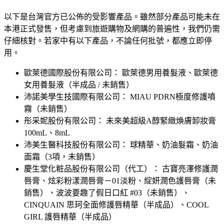
以下是台灣官方已公佈的受影響產品。雖然部分產品可能未在
本港正式發售，但考慮到旅遊購物及網購的普遍性，我們仍需
仔細核對。若家中有以下產品，不論任何批號，都應立即停
用。
歐萊德國際股份有限公司： 歐萊德男用養髮液、歐萊德
女用養髮液（半成品 / 未銷售）
沛諾美學生技國際有限公司： MIAU PDRN極度修護噴
霧（未銷售）
彤采妮股份有限公司： 未來美超級A醇緊緻煥膚卸妝膏
100mL、8mL
沛美生醫科技股份有限公司： 球精華、奶油髮霜、奶油
面霜（3項，未銷售）
慶生堂化粧品股份有限公司（代工）： 古寶亮澤修護潤
唇膏、炫彩粉漾潤唇膏－01淡粉、綻妍潤色護唇膏（未
銷售）、波波要趣了假日口紅 #03（未銷售）、
CINQUAIN 思珂全面修護唇精華（半成品）、COOL
GIRL 護唇精華（半成品）