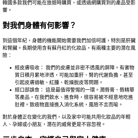
韓國多款我們可能在旅遊時購買，或透過網購買到的產品受影
響。
對我們身體有何影響？
到這個年紀，身體的機能開始需要我們加倍呵護，特別是肝臟
和腎臟。長期使用含有蘇丹紅的化妝品，有兩種主要的潛在風
險：
經皮膚吸收： 我們的皮膚並非密不透風的屏障。有害物
質日積月累地滲透，可能加重肝、腎的代謝負擔，甚至
引起皮膚過敏、紅腫、乾燥脫皮等問題。
經口部誤食： 這是最值得警惕的一環。潤唇膏、唇精華
等產品，在我們飲水、進食時，很容易被不經意地吃進
肚裡。致癌物直接進入消化系統，風險不言而喻。
對於身體正在變化的我們，以及家中可能共用化妝品的年輕
人、孕婦或小朋友，潛在的威脅更是不容忽視。