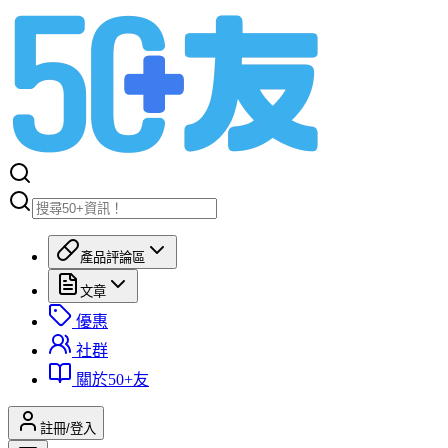
產品評論區
文章
優惠
社群
關於50+友
註冊/登入