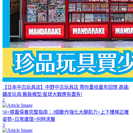
【日本中古玩具店】中野中古玩具店 帶你重拾童年回憶 高達/
鐵皮玩具/舊裝模型/星球大戰應有盡有!
2
50+膝蓋保養完整指南：3個動作強化大腿肌力+上下樓梯正確
姿勢+日常護理+何時求醫
3