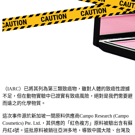
小而實在的幸福。然而，當我們信賴的日常用品，可能正悄悄
地危害我們的健康時，這份警惕，我們不能不有。
近日，一則來自台灣的消息，值得我們每一位50+的朋友關
注。
台灣食藥署首次在化妝品中，驗出了本不應存在的工業用染料
——「蘇丹紅」。
風暴源頭：一隻工業染料的誤用
「蘇丹紅」究竟是何方神聖？簡單來說，它是一種工業染料，
常用於塑膠、蠟或鞋油的染色，顏色鮮豔且穩定。正因如此，
它從未被批准用於任何食品或化妝品中。國際癌症研究機構
（IARC）已將其列為第三類致癌物，雖對人體的致癌性證據
不足，但在動物實驗中已證實有致癌風險，絕對是我們需要避
而遠之的化學物質。
這次事件源於新加坡一間原料供應商Campo Research (Campo
Cosmetics) Pte. Ltd.，其供應的「紅色複方」原料被驗出含有蘇
丹紅4號。這批原料被銷往亞洲多地，導致中國大陸、台灣及