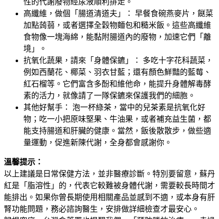
性的代謝廢物經尿液順利排走。
高纖維，做個「腸道清道夫」： 早餐食碗燕麥片，餸菜
加點蒟蒻，或者選擇全穀物麵包和糙米飯。這些高纖維
食物像一塊海綿，能黏附腸道內的廢物，加速它們「離
境」。
抗氧化蔬果，請來「身體保鑣」： 多吃十字花科蔬菜，
例如西蘭花、椰菜、羽衣甘藍；還有顏色鮮豔的藍莓、
紅石榴等。它們富含多酚和維他命，能提升身體解毒酵
素的活力，就像請了一隊保鑣來保護我們的細胞。
其他好幫手： 泡一杯綠茶，當中的兒茶素是抗氧化好
物；吃一小把原味堅果、牛油果，或者補充益生菌，都
能支持腸道和肝臟的健康。當然，飯後散散步，做些適
量運動，促進新陳代謝，全身都會感謝你。
溫馨提示：
以上建議是日常保健方法，並非醫療診斷。特別要留意，蘇丹
紅是「脂溶性」的，代表它較難被身體代謝，需要較長時間才
能排出。如果你曾長期使用相關產品並感到不適，或本身有肝
腎功能問題，務必諮詢醫生，安排做詳細檢查才最安心。