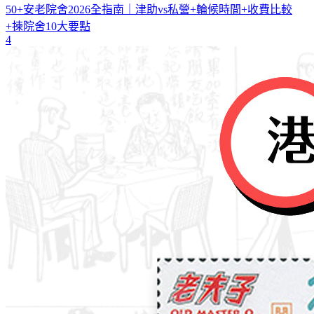
50+安老院舍2026全指南｜津助vs私營+輪候時間+收費比較
+揀院舍10大要點
4