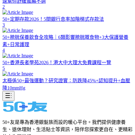
速幫你舒緩風癩不適
2
50+定期存款2026！5間銀行息率加階梯式存款法
3
50+膀胱保養飲食全攻略｜6類影響膀胱嘅食物+3大保護營養
素+日常護理
4
50+香港長者學苑2026！港大中大理大免費課程一覽
5
太極係50+最強運動？研究證實：防跌降45%+認知提升+血壓
降10mmHg
50+友是專為香港銀髮族而設的暖心平台。我們提供健康養
生、退休理財、生活貼士等資訊，陪伴您探索更自在、更精彩