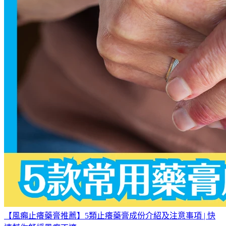
【風癩止癢藥膏推薦】5類止癢藥膏成份介紹及注意事項 | 快