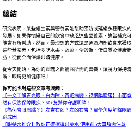
總結
研究表明，某些維生素與營養素能幫助預防或延緩多種眼疾的
發展。如果你懷疑自己的飲食中缺乏這些營養素，適當補充可
能會有所幫助。然而，最理想的方式還是通過均衡飲食來獲取
這些營養素，包括多吃水果、蔬菜、全穀類、蛋白質及健康脂
肪，從而全面保護眼睛健康。
從今天開始，為你的靈魂之窗補充所需的營養，讓視力保持清
晰，眼睛更加健康吧！
你可能也對這些文章有興趣︰
【一文了解青光眼、白內障、黃斑病變、視網膜脫落】市面竟
然有保險保障眼疾？50+友幫你守護明眸！
【為何會眼眉跳？】左吉右凶？左凶右吉？醫學角度解釋眼眉
跳成因
【眼藥水推介】教你正確選擇眼藥水 使用前5大事項需注意