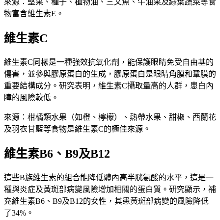
來源：堅果、種子、植物油、三文魚、牛油果及綠葉蔬菜等食
物富含維生素E。
維生素C
維生素C同樣是一種強效抗氧化劑，能保護眼睛免受自由基的
傷害，並參與膠原蛋白的生成，膠原蛋白是眼睛角膜和鞏膜的
重要結構成分。研究表明，維生素C攝取量高的人群，患白內
障的風險較低。
來源：柑橘類水果（如橙、檸檬）、熱帶水果、甜椒、西蘭花
及羽衣甘藍等食物是維生素C的極佳來源。
維生素B6、B9及B12
這些B族維生素的組合能降低體內高半胱氨酸的水平，這是一
種與炎症及黃斑部病變風險增加相關的蛋白質。研究顯示，補
充維生素B6、B9及B12的女性，其患黃斑部病變的風險降低
了34%。