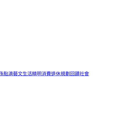
孫點滴
藝文生活
精明消費
退休規劃
回饋社會