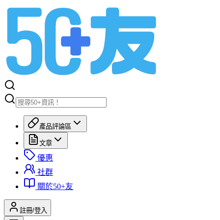
產品評論區
文章
優惠
社群
關於50+友
註冊/登入